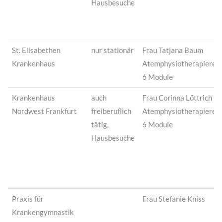
Hausbesuche
St. Elisabethen
nur stationär
Frau Tatjana Baum
Krankenhaus
Atemphysiotherapierei
6 Module
Krankenhaus
auch
Frau Corinna Löttrich
Nordwest Frankfurt
freiberuflich
Atemphysiotherapierei
tätig,
6 Module
Hausbesuche
Praxis für
Frau Stefanie Kniss
Krankengymnastik