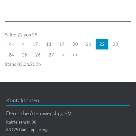
Seite: 22 von 39
<<
<
17
18
19
20
21
22
23
24
25
26
27
>
>>
Stand 05.06.2026
Kontaktdaten
Deutsche Atemwegsliga e.V.
Raiffeisenstr. 38
33175
Bad Lippspringe