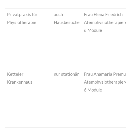
Privatpraxis für
auch
Frau Elena Friedrich
Physiotherapie
Hausbesuche
Atemphysiotherapierei
6 Module
Ketteler
nur stationär
Frau Anamaria Premuz
Krankenhaus
Atemphysiotherapierei
6 Module