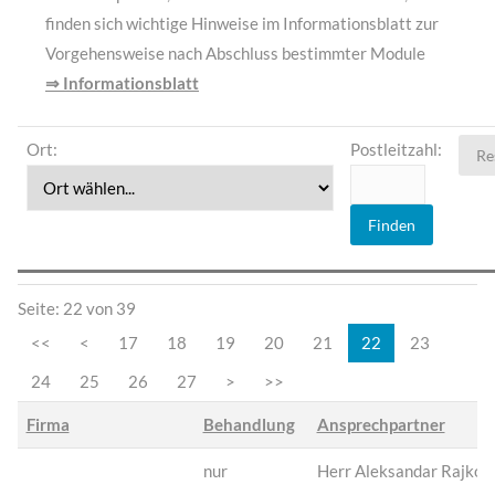
finden sich wichtige Hinweise im Informationsblatt zur
Vorgehensweise nach Abschluss bestimmter Module
⇒ Informationsblatt
Ort:
Postleitzahl:
Re
Finden
Seite: 22 von 39
<<
<
17
18
19
20
21
22
23
24
25
26
27
>
>>
Firma
Behandlung
Ansprechpartner
nur
Herr Aleksandar Rajkov