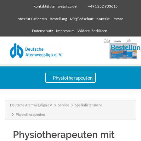
kontakt@atemwegsliga.de
+49 5252 933615
Infos für Patienten
Bestellung
Mitgliedschaft
Kontakt
Presse
Datenschutz
Impressum
Widerruf erklären
Bestellun
Deutsche Atemwegsliga e.V.
Service
Spezialistensuche
Physiotherapeuten
Physiotherapeuten mit