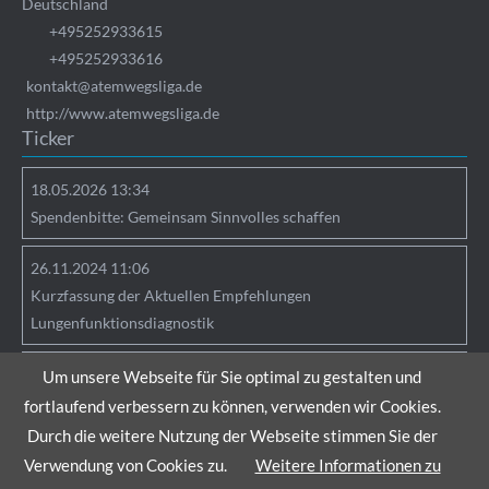
Deutschland
+495252933615
+495252933616
kontakt@atemwegsliga.de
http://www.atemwegsliga.de
Ticker
18.05.2026 13:34
Spendenbitte: Gemeinsam Sinnvolles schaffen
26.11.2024 11:06
Kurzfassung der Aktuellen Empfehlungen
Lungenfunktionsdiagnostik
25.04.2024 09:05
Um unsere Webseite für Sie optimal zu gestalten und
Hinweise zu Verlinkungen
fortlaufend verbessern zu können, verwenden wir Cookies.
Durch die weitere Nutzung der Webseite stimmen Sie der
Verwendung von Cookies zu.
Weitere Informationen zu
Copyright © 2026 Atemwegsliga e.V. |
Sitemap
|