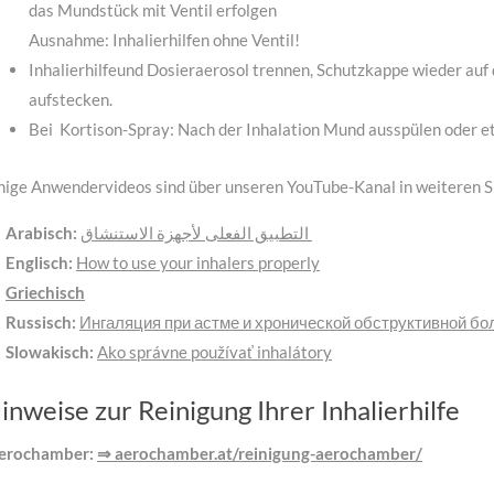
das Mundstück mit Ventil erfolgen
Ausnahme: Inhalierhilfen ohne Ventil!
Inhalierhilfeund Dosieraerosol trennen, Schutzkappe wieder auf d
aufstecken.
Bei Kortison-Spray: Nach der Inhalation Mund ausspülen oder e
nige Anwendervideos sind über unseren YouTube-Kanal in weiteren S
Arabisch:
التطبيق الفعلى لأجهزة الاستنشاق
Englisch:
How to use your inhalers properly
Griechisch
Russisch:
Ингаляция при астме и хронической обструктивной бо
Slowakisch:
Ako správne používať inhalátory
inweise zur Reinigung Ihrer Inhalierhilfe
erochamber:
⇒ aerochamber.at/reinigung-aerochamber/