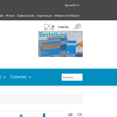
Sprache
akt
Presse
Datenschutz
Impressum
Widerruf erklären
Bestellung
E
TERMINE
DE