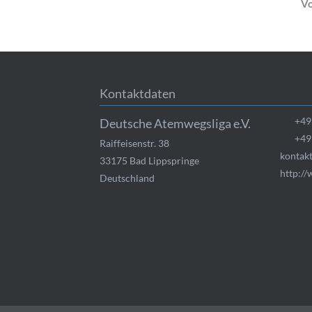
Vo
Kontaktdaten
+49
Deutsche Atemwegsliga e.V.
+49
Raiffeisenstr. 38
kontak
33175
Bad Lippspringe
http:/
Deutschland