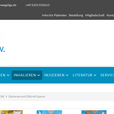
wegsliga.de
+49 5252 933615
Infos für Patienten
Bestellung
Mitgliedschaft
Kont
IEN
INHALIEREN
INJIZIEREN
LITERATUR
SERVIC
(DA)
Dosieraerosol (DA) mit Spacer