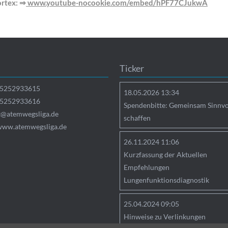
rtex: ⇒
www.youtube-nocookie.com/embed/hPF77CJukwA
Ticker
5252933615
18.05.2026 13:34
5252933616
Spendenbitte: Gemeinsam Sinnvo
t@atemwegsliga.de
schaffen
/www.atemwegsliga.de
26.11.2024 11:06
Kurzfassung der Aktuellen
Empfehlungen
Lungenfunktionsdiagnostik
25.04.2024 09:05
Hinweise zu Verlinkungen