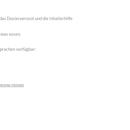
as Dosieraerosol und die Inhalierhilfe
twas essen.
prachen verfügbar:
лезни легких