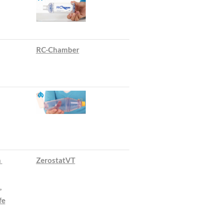
RC-Chamber
h
ZerostatVT
,
fe