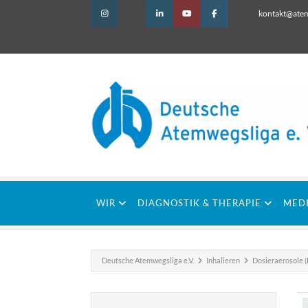
kontakt@atem
WIR
DIAGNOSTIK & THERAPIE
MED
Deutsche Atemwegsliga e.V.
Inhalieren
Dosieraerosole 