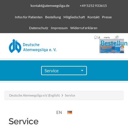
kontakt@atemwegsliga.de
+49 5252 933615
Infos für Patienten
Bestellung
Mitgliedschaft
Kontakt
Presse
Datenschutz
Impressum
Widerruf erklären
Bestellun
Deutsche Atemwegsliga e.V. (English)
Service
EN
Service