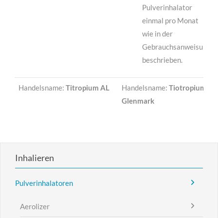
Pulverinhalator
einmal pro Monat
wie in der
Gebrauchsanweisung
beschrieben.
Handelsname:
Titropium AL
Handelsname:
Tiotropium
Glenmark
Inhalieren
Pulverinhalatoren
Aerolizer