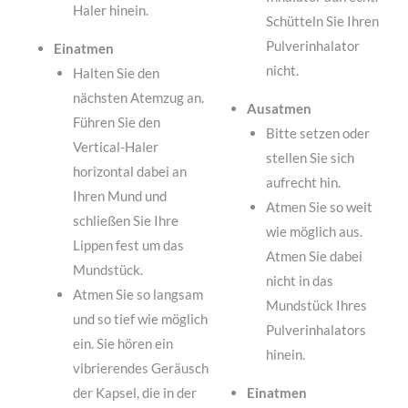
Haler hinein.
Schütteln Sie Ihren
Pulverinhalator
Einatmen
nicht.
Halten Sie den
nächsten Atemzug an.
Ausatmen
Führen Sie den
Bitte setzen oder
Vertical-Haler
stellen Sie sich
horizontal dabei an
aufrecht hin.
Ihren Mund und
Atmen Sie so weit
schließen Sie Ihre
wie möglich aus.
Lippen fest um das
Atmen Sie dabei
Mundstück.
nicht in das
Atmen Sie so langsam
Mundstück Ihres
und so tief wie möglich
Pulverinhalators
ein. Sie hören ein
hinein.
vibrierendes Geräusch
der Kapsel, die in der
Einatmen