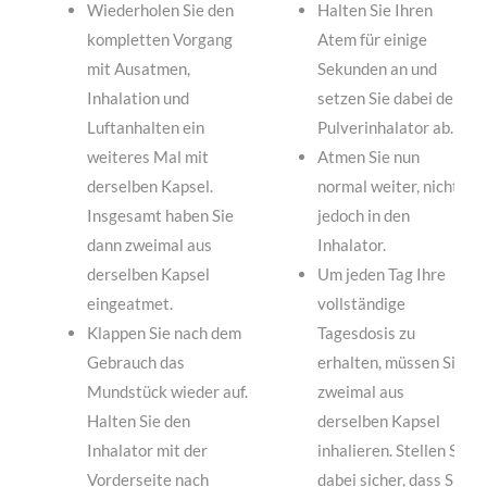
Wiederholen Sie den
Halten Sie Ihren
kompletten Vorgang
Atem für einige
mit Ausatmen,
Sekunden an und
Inhalation und
setzen Sie dabei den
Luftanhalten ein
Pulverinhalator ab.
weiteres Mal mit
Atmen Sie nun
derselben Kapsel.
normal weiter, nicht
Insgesamt haben Sie
jedoch in den
dann zweimal aus
Inhalator.
derselben Kapsel
Um jeden Tag Ihre
eingeatmet.
vollständige
Klappen Sie nach dem
Tagesdosis zu
Gebrauch das
erhalten, müssen Sie
Mundstück wieder auf.
zweimal aus
Halten Sie den
derselben Kapsel
Inhalator mit der
inhalieren. Stellen Sie
Vorderseite nach
dabei sicher, dass Sie