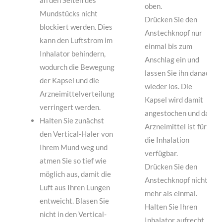
an den Seiten des
oben.
Mundstücks nicht
Drücken Sie den
blockiert werden. Dies
Anstechknopf nur
kann den Luftstrom im
einmal bis zum
Inhalator behindern,
Anschlag ein und
wodurch die Bewegung
lassen Sie ihn danach
der Kapsel und die
wieder los. Die
Arzneimittelverteilung
Kapsel wird damit
verringert werden.
angestochen und das
Halten Sie zunächst
Arzneimittel ist für
den Vertical-Haler von
die Inhalation
Ihrem Mund weg und
verfügbar.
atmen Sie so tief wie
Drücken Sie den
möglich aus, damit die
Anstechknopf nicht
Luft aus Ihren Lungen
mehr als einmal.
entweicht. Blasen Sie
Halten Sie Ihren
nicht in den Vertical-
Inhalator aufrecht.