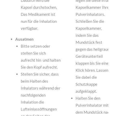
Dadurch wird die
legen Sie diese in die
Kapsel durchstochen,
Kapselkammer Ihres
Das Medikament ist
Pulverinhalators.
nun für die Inhalation
Schließen Sie die
verfügbar.
Kapselkammer,
indem Sie das
Ausatmen
Mundstück fest
Bitte setzen oder
gegen das hellgraue
stellen Sie sich
Geräteunterteil
aufrecht hin und halten
klappen bis Sie einen
Sie den Kopf aufrecht.
Klick hören. Lassen
Stellen Sie sicher, dass
Sie dabei die
beim Halten des
Schutzkappe
Inhalators während der
aufgeklappt.
nachfolgenden
Halten Sie den
Inhalation die
Pulverinhalator mit
Lufteinlassöffnungen
dem Mundstück nach