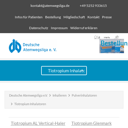
kontakt@atemwegsliga.de
+49 5252 933615
Infos für Patienten
Bestellung
Mitgliedschaft
Kontakt
Presse
Datenschutz
Impressum
Widerruf erklären
Bestellun
Deutsche Atemwegsliga e.V.
Inhalieren
Pulverinhalatoren
Tiotropium Inhalatoren
Tiotropium AL Vertical-Haler
Tiotropium Glenmark