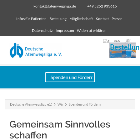
kontakt@atemwegsliga.de
+49 5252 933615
Infos für Patienten
Bestellung
Mitgliedschaft
Kontakt
Presse
Datenschutz
Impressum
Widerruf erklären
Bestellun
Deutsche Atemwegsliga e.V.
Wir
Spenden und Fördern
Gemeinsam Sinnvolles
schaffen