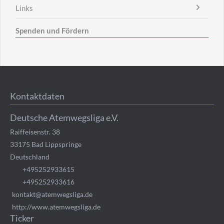
Links
Spenden und Fördern
Kontaktdaten
Deutsche Atemwegsliga e.V.
Raiffeisenstr. 38
33175
Bad Lippspringe
Deutschland
+495252933615
+495252933616
kontakt@atemwegsliga.de
http://www.atemwegsliga.de
Ticker