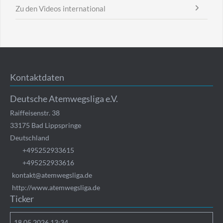
Zu den Videos international
Kontaktdaten
Deutsche Atemwegsliga e.V.
Raiffeisenstr. 38
33175
Bad Lippspringe
Deutschland
+495252933615
+495252933616
kontakt@atemwegsliga.de
http://www.atemwegsliga.de
Ticker
18.05.2026 13:34