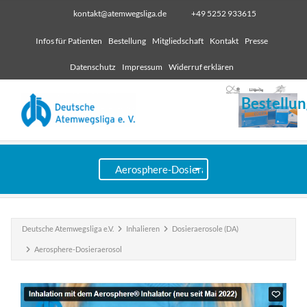
kontakt@atemwegsliga.de
+49 5252 933615
Infos für Patienten
Bestellung
Mitgliedschaft
Kontakt
Presse
Datenschutz
Impressum
Widerruf erklären
Bestellun
Deutsche Atemwegsliga e.V.
Inhalieren
Dosieraerosole (DA)
Aerosphere-Dosieraerosol