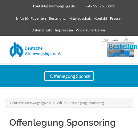
kontakt@atemwegsliga.de
+49 5252 933615
Infos für Patienten
Bestellung
Mitgliedschaft
Kontakt
Presse
Datenschutz
Impressum
Widerruf erklären
Bestellun
Deutsche Atemwegsliga e.V.
Wir
Offenlegung Sponsoring
Offenlegung Sponsoring
.