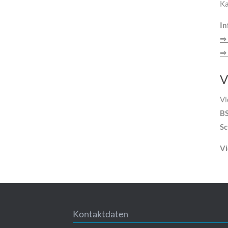
Ka
In
⇒ 
⇒ 
V
Vi
BS
Sc
Vi
Kontaktdaten