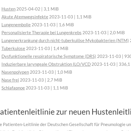
Husten
2025-04-02 | 3,1 MiB
Akute Atemwegsinfekte
2023-11-03 | 1,1 MiB
Lungenembolie
2023-11-03 | 1,6 MiB
Personalisierte Therapie bei Lungenkrebs
2023-11-03 | 2,0 MiB
Lungenerkrankung durch nicht-tuberkulöse Mykobakterien (NTM)
Tuberkulose
2023-11-03 | 1,4 MiB
Dysfunktionelle respiratorische Symptome (DRS)
2023-11-03 | 930
Induzierbare laryngeale Obstruktion ILO/VCD
2023-11-03 | 336,1
Nasenpolypen
2023-11-03 | 1,0 MiB
Nase frei
2023-11-03 | 2,7 MiB
Schlafapnoe
2023-11-03 | 1,1 MiB
atientenleitlinie zur neuen Hustenleit
e Patienten-Leitlinie der Deutschen Gesellschaft für Pneumologie