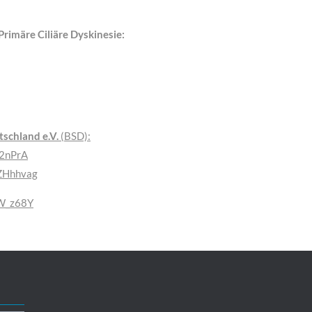
rimäre Ciliäre Dyskinesie:
schland e.V.
(BSD):
w2nPrA
ZHhhvag
HW_z68Y