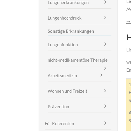
Le
Lungenerkrankungen
AW
Lungenhochdruck
⇒ 
Sonstige Erkrankungen
H
Lungenfunktion
Li
nicht-medikamentöse Therapie
we
Em
Arbeitsmedizin
1
Wohnen und Freizeit
E
S
Prävention
S
Für Referenten