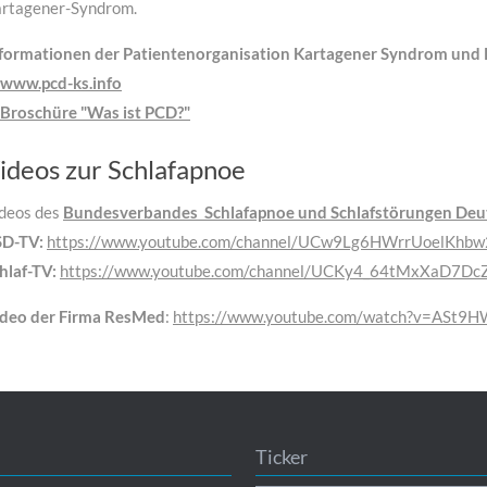
rtagener-Syndrom.
formationen der Patientenorganisation Kartagener Syndrom und P
www.pcd-ks.info
Broschüre "Was ist PCD?"
ideos zur Schlafapnoe
deos des
Bundesverbandes Schlafapnoe und Schlafstörungen Deut
D-TV:
https://www.youtube.com/channel/UCw9Lg6HWrrUoelKhb
hlaf-TV:
https://www.youtube.com/channel/UCKy4_64tMxXaD7Dc
deo der Firma ResMed
:
https://www.youtube.com/watch?v=ASt9
Ticker