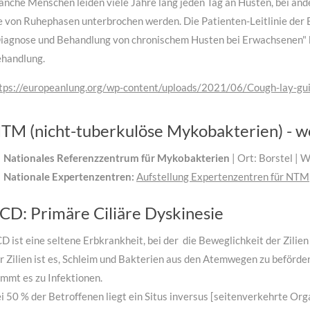
nche Menschen leiden viele Jahre lang jeden Tag an Husten, bei
ande
e von Ruhephasen
unterbrochen werden.
Die Patienten-Leitlinie de
iagnose und Behandlung von chronischem Husten bei Erwachsenen" b
handlung.
tps://europeanlung.org/wp-content/uploads/2021/06/Cough-lay-gui
TM (nicht-tuberkulöse Mykobakterien) - w
Nationales Referenzzentrum für Mykobakterien
| Ort: Borstel | 
Nationale Expertenzentren:
Aufstellung Expertenzentren für NTM
CD: Primäre Ciliäre Dyskinesie
D ist eine seltene Erbkrankheit, bei der die Beweglichkeit der Zilie
r Zilien ist es, Schleim und Bakterien aus den Atemwegen zu befördern
mmt es zu Infektionen.
i 50 % der Betroffenen liegt ein Situs inversus [seitenverkehrte Org