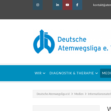
kontakt@atem
WIR
DIAGNOSTIK & THERAPIE
MED
Deutsche Atemwegsliga e.V.
Medien
Informationsmateri
W