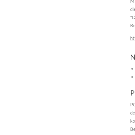
Ma
di
"D
Be
ht
N
P
PC
de
ko
Be