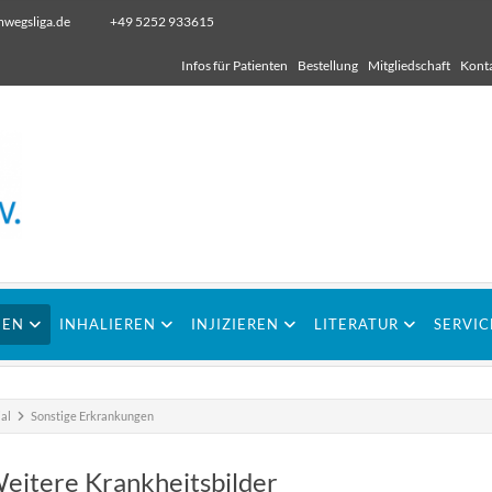
wegsliga.de
+49 5252 933615
Infos für Patienten
Bestellung
Mitgliedschaft
Kont
IEN
INHALIEREN
INJIZIEREN
LITERATUR
SERVIC
al
Sonstige Erkrankungen
eitere Krankheitsbilder