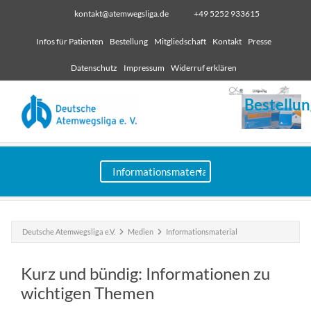
kontakt@atemwegsliga.de
+49 5252 933615
Infos für Patienten
Bestellung
Mitgliedschaft
Kontakt
Presse
Datenschutz
Impressum
Widerruf erklären
Bestellun
Deutsche Atemwegsliga e.V.
Medien
Informationsmaterial
Kurz und bündig: Informationen zu
wichtigen Themen