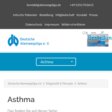
kontakt@atemwegsliga.de
+49 5252 933615
Infos für Patienten
Bestellung
Mitgliedschaft
Kontakt
Presse
Datenschutz
Impressum
Widerruf erklären
Bestellun
Deutsche Atemwegsliga e.V.
Diagnostik & Therapie
Asthma
Asthma
Das finden Sie auf dieser Seite: