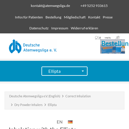
kontakt@atemwegsliga.de
+49 5252 933615
Infos für Patienten
Bestellung
Mitgliedschaft
Kontakt
Presse
Datenschutz
Impressum
Widerruf erklären
Bestellun
Deutsche Atemwegsliga e.V. (English)
Correct Inhalation
Dry Powder Inhalers
Ellipta
EN