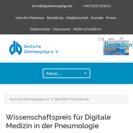
kontakt@atemwegsliga.de
+49 5252 933615
Infos für Patienten
Bestellung
Mitgliedschaft
Kontakt
Presse
Datenschutz
Impressum
Widerruf erklären
Bestellun
Deutsche Atemwegsliga e.V.
Aktuelles/Ticker Reader
Wissenschaftspreis für Digitale
Medizin in der Pneumologie