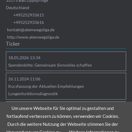
33175
Bad Lippspringe
Deutschland
+495252933615
+495252933616
kontakt@atemwegsliga.de
http://www.atemwegsliga.de
Ticker
18.05.2026 13:34
Spendenbitte: Gemeinsam Sinnvolles schaffen
26.11.2024 11:06
Kurzfassung der Aktuellen Empfehlungen
Lungenfunktionsdiagnostik
25.04.2024 09:05
Um unsere Webseite für Sie optimal zu gestalten und
Hinweise zu Verlinkungen
fortlaufend verbessern zu können, verwenden wir Cookies.
Durch die weitere Nutzung der Webseite stimmen Sie der