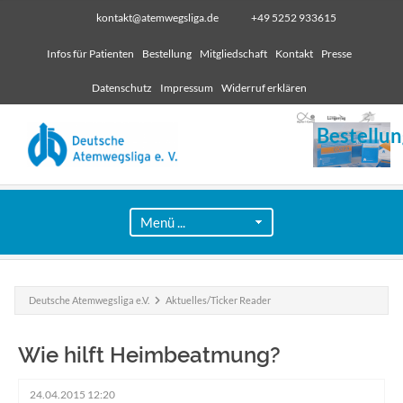
kontakt@atemwegsliga.de
+49 5252 933615
Infos für Patienten
Bestellung
Mitgliedschaft
Kontakt
Presse
Datenschutz
Impressum
Widerruf erklären
Bestellun
Deutsche Atemwegsliga e.V.
Aktuelles/Ticker Reader
Wie hilft Heimbeatmung?
24.04.2015 12:20