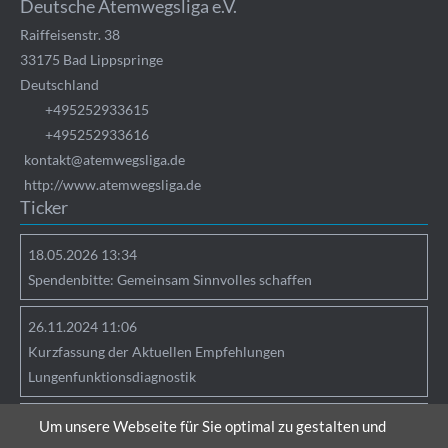
Deutsche Atemwegsliga e.V.
Raiffeisenstr. 38
33175
Bad Lippspringe
Deutschland
+495252933615
+495252933616
kontakt@atemwegsliga.de
http://www.atemwegsliga.de
Ticker
18.05.2026 13:34
Spendenbitte: Gemeinsam Sinnvolles schaffen
26.11.2024 11:06
Kurzfassung der Aktuellen Empfehlungen
Lungenfunktionsdiagnostik
25.04.2024 09:05
Um unsere Webseite für Sie optimal zu gestalten und