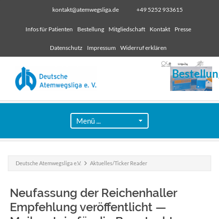
kontakt@atemwegsliga.de
+49 5252 933615
Infos für Patienten
Bestellung
Mitgliedschaft
Kontakt
Presse
Datenschutz
Impressum
Widerruf erklären
Bestellun
Deutsche Atemwegsliga e.V.
Aktuelles/Ticker Reader
Neufassung der Reichenhaller
Empfehlung veröffentlicht —