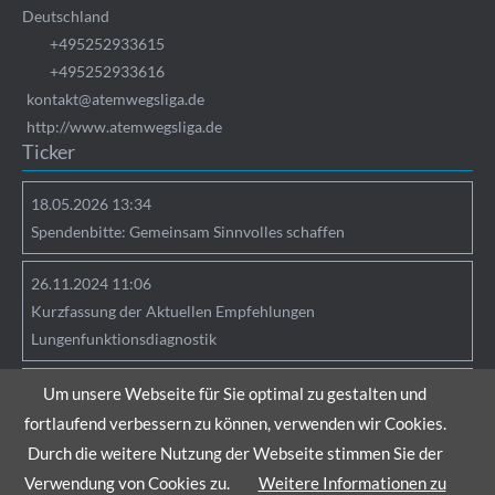
Deutschland
+495252933615
+495252933616
kontakt@atemwegsliga.de
http://www.atemwegsliga.de
Ticker
18.05.2026 13:34
Spendenbitte: Gemeinsam Sinnvolles schaffen
26.11.2024 11:06
Kurzfassung der Aktuellen Empfehlungen
Lungenfunktionsdiagnostik
25.04.2024 09:05
Um unsere Webseite für Sie optimal zu gestalten und
Hinweise zu Verlinkungen
fortlaufend verbessern zu können, verwenden wir Cookies.
Durch die weitere Nutzung der Webseite stimmen Sie der
Verwendung von Cookies zu.
Weitere Informationen zu
Copyright © 2026 Atemwegsliga e.V. |
Sitemap
|