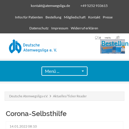
kontakt@atemwegsliga.de
+49 5252 933615
Infos für Patienten
Bestellung
Mitgliedschaft
Kontakt
Presse
Datenschutz
Impressum
Widerruf erklären
Bestellun
Deutsche Atemwegsliga e.V.
Aktuelles/Ticker Reader
Corona-Selbsthilfe
14.01.2022 08:10